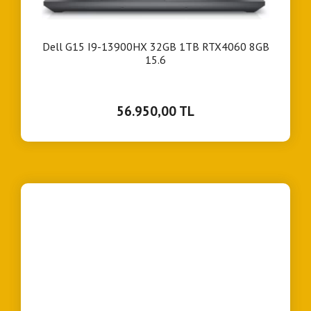
HDD Hızı
Yok
Ekran Yenileme Hızı
144 Hz
Dell G15 I9-13900HX 32GB 1TB RTX4060 8GB
Paket İçeriği
Notebook + Çanta
15.6
USB 3.2
2 Adet
Ekran Özelliği
Full HD
USB 3.1
Yok
56.950,00 TL
Ekran Kartı İşlemcisi
Nvidia GeForce RTX
Garanti Tipi
Resmi Distribütör Garantili
Kullanım Amacı
Oyun ve Eğlence
Garanti Süresi (Ay)
24
Diğer