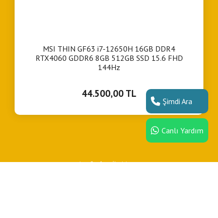
MSI THIN GF63 i7-12650H 16GB DDR4
RTX4060 GDDR6 8GB 512GB SSD 15.6 FHD
144Hz
44.500,00 TL
Şimdi Ara
Canlı Yardım
Ana Sayfa
İletişim
Copyright © Laptop Dünyası Tüm hakları saklıdır.
Bu site,
ile yapılmıştır.