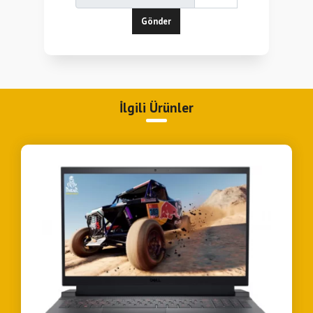
Webcam
Var
Gönder
Ekran Panel Tipi
IPS
Harddisk Kapasitesi
Yok
İşlemci Cache
12 MB Cache
Parmak İzi Okuyucu
Yok
İlgili Ürünler
Ürün Modeli
Oyun Bilgisayarları
Ekran Boyutu
15,6 inç
Ekran Kartı
Nvidia GeForce RTX 4050
Kart Okuyucu
MicroSD Card Reader
Klavye
RGB
İşlemci Nesli
12.Nesil
İşlemci
12450H
Type-C
3 Adet
USB 3.0
Yok
Pil
4 Hücreli
Usb 2.0
Yok
Temel İşlemci Hızı
2,1 GHz